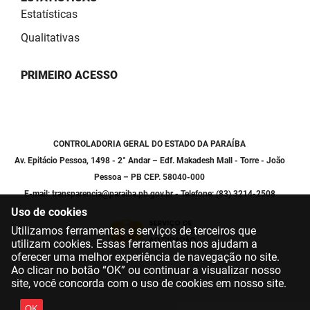
PBGÁS
Estatísticas
Qualitativas
PB Saúde
PBTUR
PRIMEIRO ACESSO
PBPREV
Projeto Cooperar
CONTROLADORIA GERAL DO ESTADO DA PARAÍBA
PROCASE
Av. Epitácio Pessoa, 1498 - 2° Andar – Edf. Makadesh Mall - Torre - João
Pessoa – PB CEP. 58040-000
PROCON
E-mail: transparencia@paraiba.pb.gov.br - Telefone: (83) 3214-2508
Uso de cookies
Polícia Militar
Utilizamos ferramentas e serviços de terceiros que
utilizam cookies. Essas ferramentas nos ajudam a
Polícia Civil
oferecer uma melhor experiência de navegação no site.
Ao clicar no botão “OK” ou continuar a visualizar nosso
site, você concorda com o uso de cookies em nosso site.
Rádio Tabajara
OK